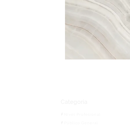
Categoría
Nivel Profesional
Público General